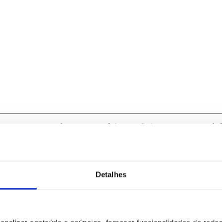
para tratamento deste contacto, única e exclusivamente por parte da B
Detalhes