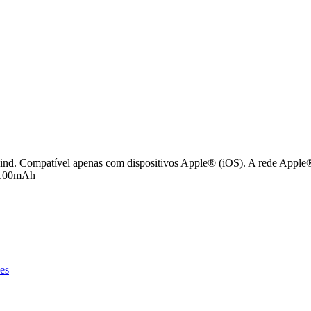
. Compatível apenas com dispositivos Apple® (iOS). A rede Apple® F
a 100mAh
es