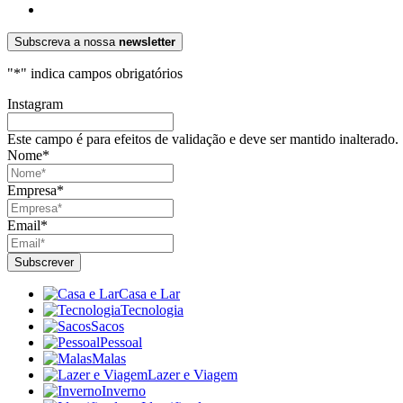
Subscreva a nossa
newsletter
"
*
" indica campos obrigatórios
Instagram
Este campo é para efeitos de validação e deve ser mantido inalterado.
Nome
*
Empresa
*
Email
*
Casa e Lar
Tecnologia
Sacos
Pessoal
Malas
Lazer e Viagem
Inverno