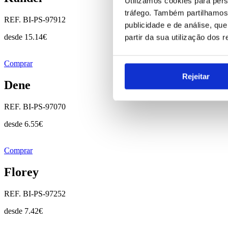
Utilizamos cookies para pers
tráfego. Também partilhamos 
REF. BI-PS-97912
publicidade e de análise, q
desde
15.14
€
partir da sua utilização dos 
Comprar
Rejeitar
Dene
REF. BI-PS-97070
desde
6.55
€
Comprar
Florey
REF. BI-PS-97252
desde
7.42
€