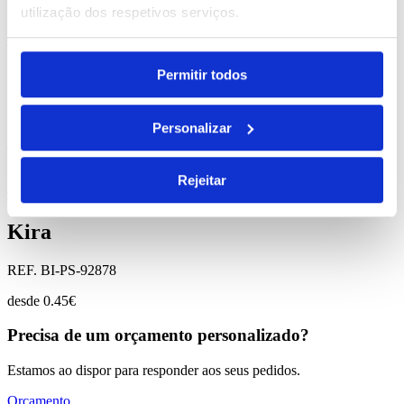
utilização dos respetivos serviços.
Comprar
Graphs Laptop
Permitir todos
REF. BI-PS-92286
Personalizar
desde
13.93
€
Rejeitar
Comprar
Kira
REF. BI-PS-92878
desde
0.45
€
Precisa de um orçamento personalizado?
Estamos ao dispor para responder aos seus pedidos.
Orçamento