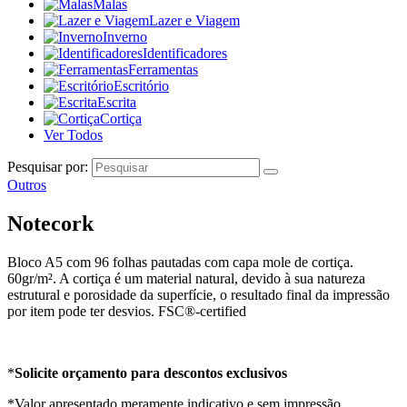
Malas
Lazer e Viagem
Inverno
Identificadores
Ferramentas
Escritório
Escrita
Cortiça
Ver Todos
Pesquisar por:
Outros
Notecork
Bloco A5 com 96 folhas pautadas com capa mole de cortiça.
60gr/m². A cortiça é um material natural, devido à sua natureza
estrutural e porosidade da superfície, o resultado final da impressão
por item pode ter desvios. FSC®-certified
*
Solicite orçamento para descontos exclusivos
*Valor apresentado meramente indicativo e sem impressão