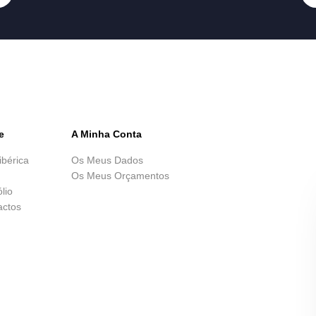
e
A Minha Conta
ibérica
Os Meus Dados
Os Meus Orçamentos
ólio
actos