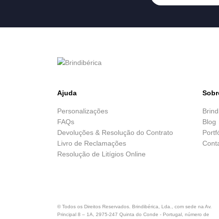
Ajuda
Sobr
Personalizações
Brind
FAQs
Blog
Devoluções & Resolução do Contrato
Portf
Livro de Reclamações
Cont
Resolução de Litígios Online
© Todos os Direitos Reservados. Brindibérica, Lda., com sede na Av.
Principal 8 – 1A, 2975-247 Quinta do Conde - Portugal, número de