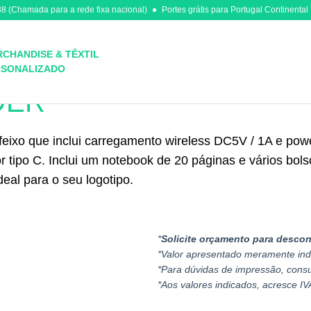
8 (Chamada para a rede fixa nacional)
Portes grátis para Portugal Continental
CHANDISE & TÊXTIL
RSONALIZADO
DER
 feixo que inclui carregamento wireless DC5V / 1A e p
tipo C. Inclui um notebook de 20 páginas e vários bolsos
eal para o seu logotipo.
*
Solicite orçamento para descon
*Valor apresentado meramente ind
*Para dúvidas de impressão, cons
*Aos valores indicados, acresce IV