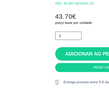
REF:
BI-MO-MO9401-03
43.70
€
preço base por unidade
Quantidade
de
Smartfolder
ADICIONAR AO P
PEDIR O
Entrega prevista entre 5-6 dia