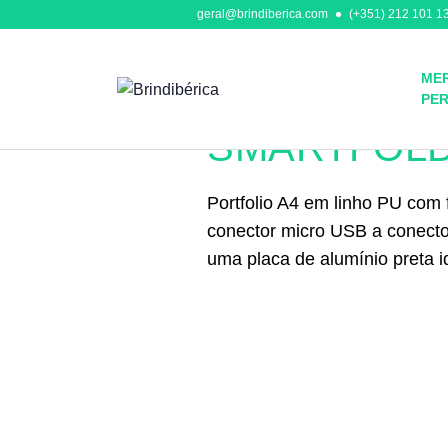
geral@brindiberica.com
(+351) 212 101 13
MER
PE
Outros
SMARTFOL
Portfolio A4 em linho PU com
conector micro USB a conector 
uma placa de alumínio preta id