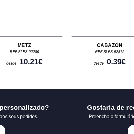
METZ
CABAZON
REF. BI-PS-92289
REF. BI-PS-92872
10.21
€
0.39
€
desde
desde
personalizado?
Gostaria de re
aos seus pedidos.
Preencha o formulári