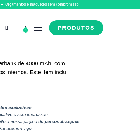
Orçamentos e maquetes sem compromisso
PRODUTOS
0
owerbank de 4000 mAh, com
 internos. Este item inclui
tos exclusivos
icativo e sem impressão
ulte a nossa página de
personalizações
A à taxa em vigor