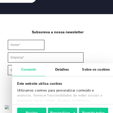
Subscreva a nossa newsletter
Este campo é para efeitos de validação e deve ser mantido inalt
Consentir
Detalhes
Sobre os cookies
Este website utiliza cookies
Utilizamos cookies para personalizar conteúdo e
anúncios, fornecer funcionalidades de redes sociais e
analisar o nosso tráfego. Também partilhamos
informações acerca da sua utilização do site com os
nossos parceiros de redes sociais, de publicidade e de
Rejeitar
Personalizar
Permitir todos