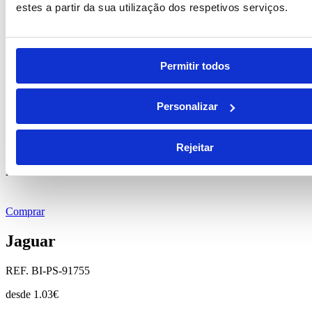
estes a partir da sua utilização dos respetivos serviços.
Permitir todos
Consentimento
*
Li e aceito
que os meus dados sejam guardados em base de
dados para tratamento deste contacto, única e exclusivamente
Personalizar
por parte da Brindibérica.
Entrega prevista entre 5-6 dias úteis
Rejeitar
Produtos Relacionados
Comprar
Jaguar
REF. BI-PS-91755
desde
1.03
€