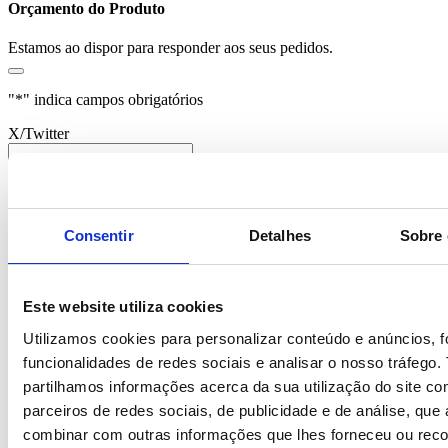
Orçamento do Produto
Estamos ao dispor para responder aos seus pedidos.
"
*
" indica campos obrigatórios
X/Twitter
Este campo é para efeitos de validação e deve ser mantido
inalterado.
Nome
*
Consentir
Detalhes
Sobre 
Empresa
Email
*
Este website utiliza cookies
Telefone
Utilizamos cookies para personalizar conteúdo e anúncios, f
funcionalidades de redes sociais e analisar o nosso tráfego
Mensagem
*
partilhamos informações acerca da sua utilização do site c
parceiros de redes sociais, de publicidade e de análise, qu
combinar com outras informações que lhes forneceu ou reco