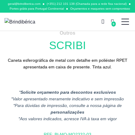
geral@brindiberica.com
(+351) 212 101 138 (Chamada para a rede fixa nacional)
Portes grátis para Portugal Continental
Orçamentos e maquetes sem compromisso
0
Outros
SCRIBI
Caneta esferográfica de metal com detalhe em poliéster RPET
apresentada em caixa de presente. Tinta azul.
*
Solicite orçamento para descontos exclusivos
*Valor apresentado meramente indicativo e sem impressão
*Para dúvidas de impressão, consulte a nossa página de
personalizações
*Aos valores indicados, acresce IVA à taxa em vigor
REF:
BI-MO-MO2332-03