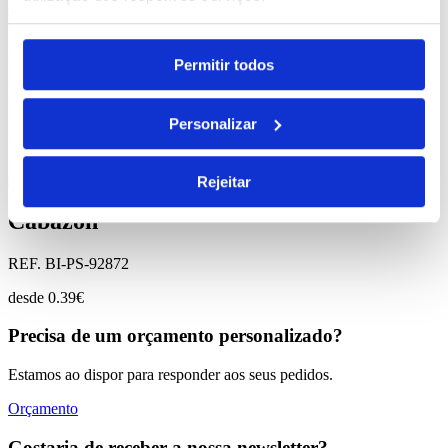
Comprar
Leia
Permitir todos
REF. BI-PS-92875
Personalizar
desde
0.27
€
Comprar
Rejeitar
Cabazon
REF. BI-PS-92872
desde
0.39
€
Precisa de um orçamento personalizado?
Estamos ao dispor para responder aos seus pedidos.
Orçamento
Gostaria de receber a nossa newsletter?