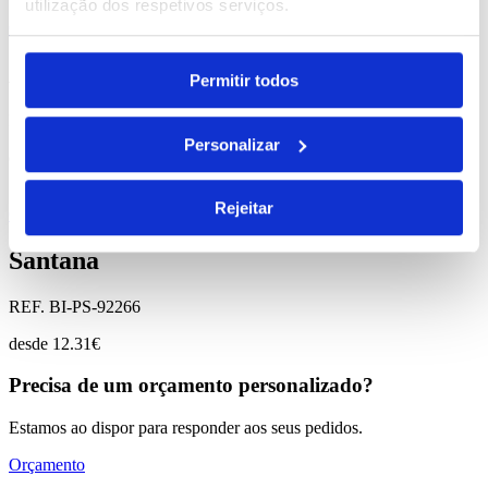
utilização dos respetivos serviços.
Comprar
Anim
Permitir todos
REF. BI-PS-91758
Personalizar
desde
0.49
€
Rejeitar
Comprar
Santana
REF. BI-PS-92266
desde
12.31
€
Precisa de um orçamento personalizado?
Estamos ao dispor para responder aos seus pedidos.
Orçamento