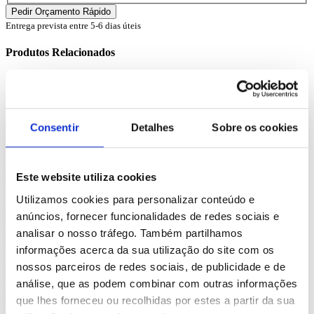
Entrega prevista entre 5-6 dias úteis
Produtos Relacionados
Comprar
Cylinder
Consentir
Detalhes
Sobre os cookies
REF. BI-PS-91752
desde
0.68
€
Este website utiliza cookies
Utilizamos cookies para personalizar conteúdo e
Comprar
anúncios, fornecer funcionalidades de redes sociais e
analisar o nosso tráfego. Também partilhamos
Danny
informações acerca da sua utilização do site com os
nossos parceiros de redes sociais, de publicidade e de
REF. BI-PS-92053
análise, que as podem combinar com outras informações
desde
3.50
€
que lhes forneceu ou recolhidas por estes a partir da sua