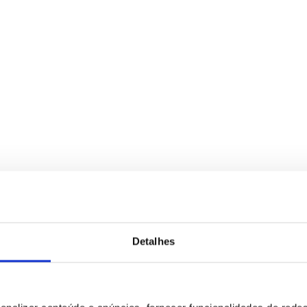
para tratamento deste contacto, única e exclusivamente por parte da B
Detalhes