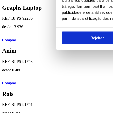
Utilizamos cookies para pers
tráfego. Também partilhamos 
Graphs Laptop
publicidade e de análise, q
REF. BI-PS-92286
partir da sua utilização dos 
desde
13.93
€
Rejeitar
Comprar
Anim
REF. BI-PS-91758
desde
0.48
€
Comprar
Rols
REF. BI-PS-91751