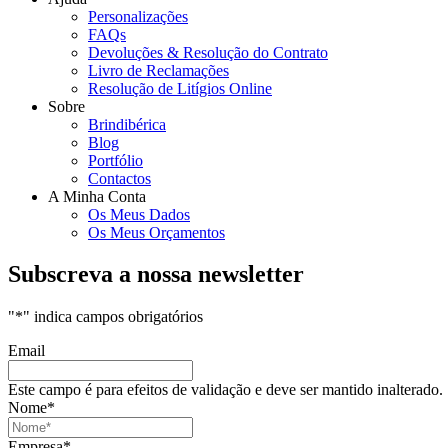
Personalizações
FAQs
Devoluções & Resolução do Contrato
Livro de Reclamações
Resolução de Litígios Online
Sobre
Brindibérica
Blog
Portfólio
Contactos
A Minha Conta
Os Meus Dados
Os Meus Orçamentos
Subscreva a nossa newsletter
"
*
" indica campos obrigatórios
Email
Este campo é para efeitos de validação e deve ser mantido inalterado.
Nome
*
Empresa
*