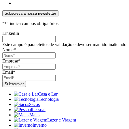
Subscreva a nossa
newsletter
"
*
" indica campos obrigatórios
LinkedIn
Este campo é para efeitos de validação e deve ser mantido inalterado.
Nome
*
Empresa
*
Email
*
Casa e Lar
Tecnologia
Sacos
Pessoal
Malas
Lazer e Viagem
Inverno