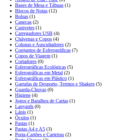
Bases de Mesa e Tábuas
(1)
Blocos de Notas
(12)
Bolsas
(1)
Canecas
(2)
Canivetes
(1)
Carregadores USB
(4)
Chávenas e Copos
(4)
Colunas e Auscultadores
(2)
Conjuntos de Esferográficas
(7)
Copos de Viagem
(1)
Cortadores
(0)
Esferográficas Ecológicas
(5)
Esferográficas em Metal
(2)
Esferográficas em Plástico
(1)
Garrafas de Desporto, Termos e Shakers
(5)
Guarda-Chuvas
(0)
Higiene
(4)
Jogos e Baralhos de Cartas
(1)
Lanyards
(0)
Lápis
(1)
Óculos
(1)
Pastas
(1)
Pastas A4 e A5
(3)
Porta-Cartões e Carteiras
(2)