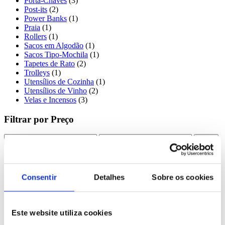
Porta-Chaves
(3)
Post-its
(2)
Power Banks
(1)
Praia
(1)
Rollers
(1)
Sacos em Algodão
(1)
Sacos Tipo-Mochila
(1)
Tapetes de Rato
(2)
Trolleys
(1)
Utensílios de Cozinha
(1)
Utensílios de Vinho
(2)
Velas e Incensos
(3)
Filtrar por Preço
Filtrar
Filtrar por Cores
Consentir
Detalhes
Sobre os cookies
Bege
(1)
Filtrar por Material
Este website utiliza cookies
Algodão
(1)