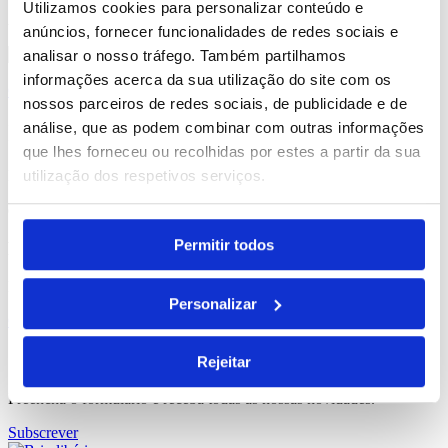
Utilizamos cookies para personalizar conteúdo e
Apenas um resultado
anúncios, fornecer funcionalidades de redes sociais e
analisar o nosso tráfego. Também partilhamos
informações acerca da sua utilização do site com os
Comprar
nossos parceiros de redes sociais, de publicidade e de
análise, que as podem combinar com outras informações
Illa Tote
que lhes forneceu ou recolhidas por estes a partir da sua
utilização dos respetivos serviços.
REF. BI-MO-MO9517-13
desde
1.80
€
Permitir todos
Precisa de um orçamento personalizado?
Estamos ao dispor para responder aos seus pedidos.
Personalizar
Orçamento
Gostaria de receber a nossa newsletter?
Rejeitar
Preencha o formulário e receba todas as nossas novidades.
Subscrever