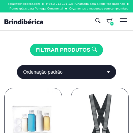
geral@brindiberica.com
(+351) 212 101 138 (Chamada para a rede fixa nacional)
Portes grátis para Portugal Continental
Orçamentos e maquetes sem compromisso
PET
0
FILTRAR PRODUTOS