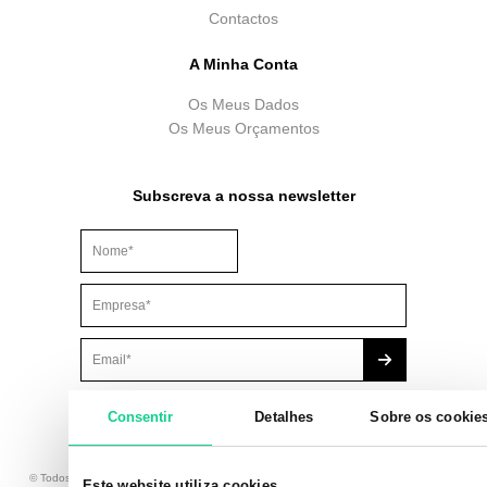
Contactos
A Minha Conta
Os Meus Dados
Os Meus Orçamentos
Subscreva a nossa newsletter
Este campo é para efeitos de validação e deve ser mantido
Consentir
Detalhes
Sobre os cookie
© Todos os Direitos Reservados. Brindibérica, Lda., com sede na Av. Principal 8 – 1A,
Este website utiliza cookies